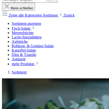
Menü schließen
Zeige alle Kategorien
Sortiment
Zurück
Sortiment anzeigen
Fisch-Salate
Meeresfrüchte
Lachs-Spezialitäten
Aufstriche
Rohkost- & Gemüse-Salate
Kartoffel-Salate
Dips & Tzatziki
Antipasti
mehr Produkte
Sortiment