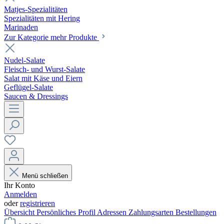
Matjes-Spezialitäten
Spezialitäten mit Hering
Marinaden
Zur Kategorie mehr Produkte
Nudel-Salate
Fleisch- und Wurst-Salate
Salat mit Käse und Eiern
Geflügel-Salate
Saucen & Dressings
Menü schließen
Ihr Konto
Anmelden
oder
registrieren
Übersicht
Persönliches Profil
Adressen
Zahlungsarten
Bestellungen