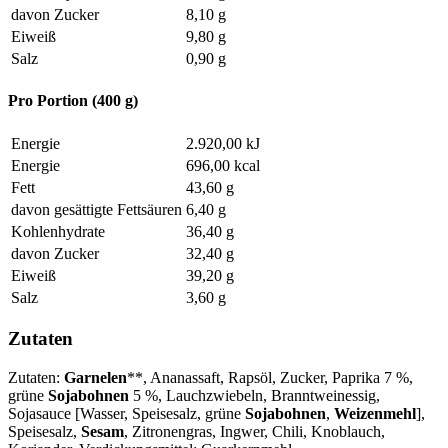
davon Zucker
8,10 g
Eiweiß
9,80 g
Salz
0,90 g
Pro Portion (400 g)
Energie
2.920,00 kJ
Energie
696,00 kcal
Fett
43,60 g
davon gesättigte Fettsäuren
6,40 g
Kohlenhydrate
36,40 g
davon Zucker
32,40 g
Eiweiß
39,20 g
Salz
3,60 g
Zutaten
Zutaten:
Garnelen
**, Ananassaft, Rapsöl, Zucker, Paprika 7 %,
grüne
Sojabohnen
5 %, Lauchzwiebeln, Branntweinessig,
Sojasauce [Wasser, Speisesalz, grüne
Sojabohnen
,
Weizenmehl
],
Speisesalz,
Sesam
, Zitronengras, Ingwer, Chili, Knoblauch,