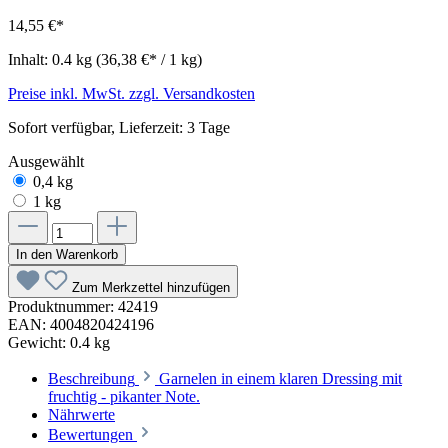
14,55 €*
Inhalt:
0.4 kg
(36,38 €* / 1 kg)
Preise inkl. MwSt. zzgl. Versandkosten
Sofort verfügbar, Lieferzeit: 3 Tage
Ausgewählt
0,4 kg
1 kg
In den Warenkorb
Zum Merkzettel hinzufügen
Produktnummer:
42419
EAN:
4004820424196
Gewicht:
0.4 kg
Beschreibung
Garnelen in einem klaren Dressing mit
fruchtig - pikanter Note.
Nährwerte
Bewertungen