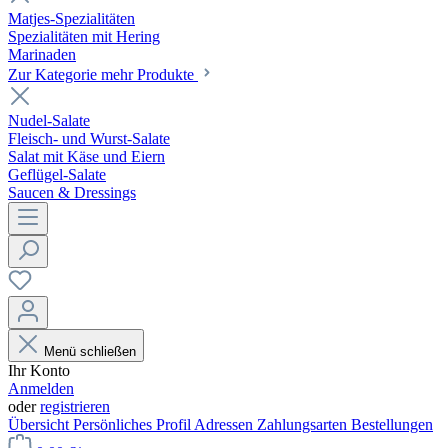
Matjes-Spezialitäten
Spezialitäten mit Hering
Marinaden
Zur Kategorie mehr Produkte
Nudel-Salate
Fleisch- und Wurst-Salate
Salat mit Käse und Eiern
Geflügel-Salate
Saucen & Dressings
Menü schließen
Ihr Konto
Anmelden
oder
registrieren
Übersicht
Persönliches Profil
Adressen
Zahlungsarten
Bestellungen