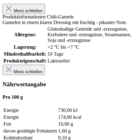
Menü schließen
Produktinformationen Chili-Garnele
Garnelen in einem klaren Dressing mit fruchtig - pikanter Note.
Glutenhaltige Getreide und -erzeugnisse
,
Allergene:
Krebstiere und -erzeugnisse
, Sesamsamen
,
Soja und -erzeugnisse
Lagerung:
+2 °C bis +7 °C
Mindesthaltbarkeit:
10 Tage
Produkteigenschaft:
Laktosefrei
Menü schließen
Nährwertangabe
Pro 100 g
Energie
730,00 kJ
Energie
174,00 kcal
Fett
10,90 g
davon gesättigte Fettsäuren
1,60 g
Kohlenhydrate
9,10 g