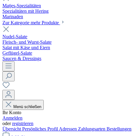
Matjes-Spezialitäten
Spezialitäten mit Hering
Marinaden
Zur Kategorie mehr Produkte
Nudel-Salate
Fleisch- und Wurst-Salate
Salat mit Käse und Eiern
Geflügel-Salate
Saucen & Dressings
Menü schließen
Ihr Konto
Anmelden
oder
registrieren
Übersicht
Persönliches Profil
Adressen
Zahlungsarten
Bestellungen