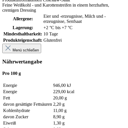
Feine Weißkohl - und Karottenstreifen in einem herzhaften,
cremigen Dressing
Eier und -erzeugnisse
, Milch und -
Allergene:
erzeugnisse
, Senfsaat
Lagerung:
+2 °C bis +7 °C
Mindesthaltbarkeit:
10 Tage
Produkteigenschaft:
Glutenfrei
Menü schließen
Nährwertangabe
Pro 100 g
Energie
946,00 kJ
Energie
229,00 kcal
Fett
20,00 g
davon gesättigte Fettsäuren
2,20 g
Kohlenhydrate
11,00 g
davon Zucker
8,90 g
Eiweiß
1,30 g