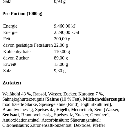
Salz
0,93 g
Pro Portion (1000 g)
Energie
9.460,00 kJ
Energie
2.290,00 kcal
Fett
200,00 g
davon gesättigte Fettsäuren
22,00 g
Kohlenhydrate
110,00 g
davon Zucker
89,00 g
Eiweiß
13,00 g
Salz
9,30 g
Zutaten
Weißkohl 43 %, Rapsöl, Wasser, Zucker, Karotten 7 %,
Sahnejoghurterzeugnis [
Sahne
(10 % Fett),
Milcheiweißerzeugnis
,
modifizierte Stärke, Speisegelatine (Rind), Joghurtkulturen],
Branntweinessig, Speisesalz,
Eigelb
, Meerrettich, Senf [Wasser,
Senfsaat
, Branntweinessig, Speisesalz, Zucker, Gewürze],
Antioxidationsmittel: Ascorbinsäure; Säuerungsmittel:
Citronensäure; Zitronensaftkonzentrat, Dextrose, Pfeffer