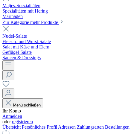
Matjes-Spezialitäten
Spezialitäten mit Hering
Marinaden
Zur Kategorie mehr Produkte
Nudel-Salate
Fleisch- und Wurst-Salate
Salat mit Käse und Eiern
Geflügel-Salate
Saucen & Dressings
Menü schließen
Ihr Konto
Anmelden
oder
registrieren
Übersicht
Persönliches Profil
Adressen
Zahlungsarten
Bestellungen