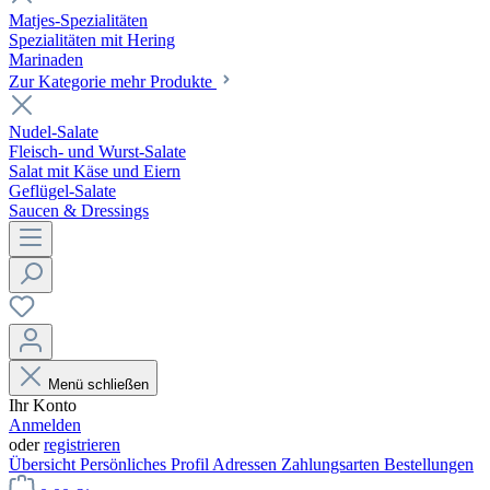
Matjes-Spezialitäten
Spezialitäten mit Hering
Marinaden
Zur Kategorie mehr Produkte
Nudel-Salate
Fleisch- und Wurst-Salate
Salat mit Käse und Eiern
Geflügel-Salate
Saucen & Dressings
Menü schließen
Ihr Konto
Anmelden
oder
registrieren
Übersicht
Persönliches Profil
Adressen
Zahlungsarten
Bestellungen