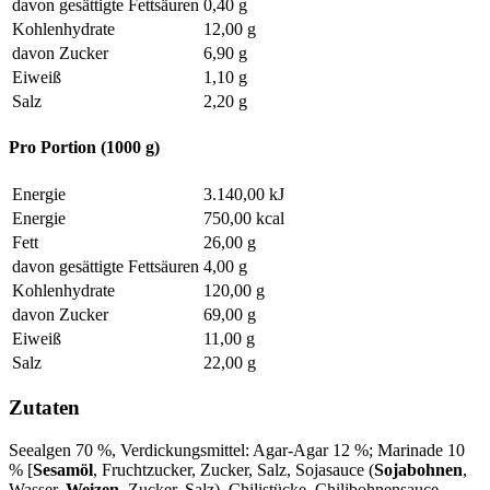
davon gesättigte Fettsäuren
0,40 g
Kohlenhydrate
12,00 g
davon Zucker
6,90 g
Eiweiß
1,10 g
Salz
2,20 g
Pro Portion (1000 g)
Energie
3.140,00 kJ
Energie
750,00 kcal
Fett
26,00 g
davon gesättigte Fettsäuren
4,00 g
Kohlenhydrate
120,00 g
davon Zucker
69,00 g
Eiweiß
11,00 g
Salz
22,00 g
Zutaten
Seealgen 70 %, Verdickungsmittel: Agar-Agar 12 %; Marinade 10
% [
Sesamöl
, Fruchtzucker, Zucker, Salz, Sojasauce (
Sojabohnen
,
Wasser,
Weizen
, Zucker, Salz), Chilistücke, Chilibohnensauce