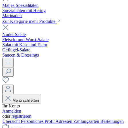
Matjes-Spezialitäten
Spezialitäten mit Hering
Marinaden
Zur Kategorie mehr Produkte
Nudel-Salate
Fleisch- und Wurst-Salate
Salat mit Käse und Eiern
Geflügel-Salate
Saucen & Dressings
Menü schließen
Ihr Konto
Anmelden
oder
registrieren
Übersicht
Persönliches Profil
Adressen
Zahlungsarten
Bestellungen