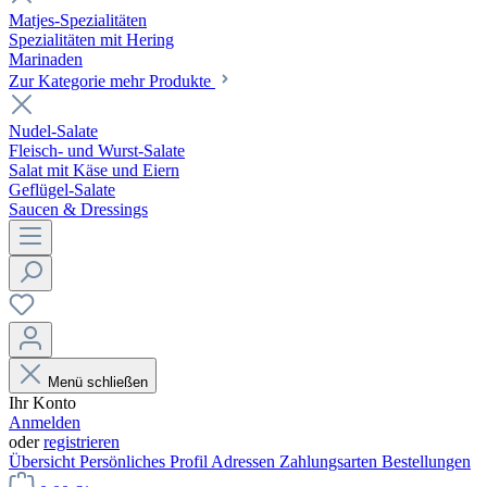
Matjes-Spezialitäten
Spezialitäten mit Hering
Marinaden
Zur Kategorie mehr Produkte
Nudel-Salate
Fleisch- und Wurst-Salate
Salat mit Käse und Eiern
Geflügel-Salate
Saucen & Dressings
Menü schließen
Ihr Konto
Anmelden
oder
registrieren
Übersicht
Persönliches Profil
Adressen
Zahlungsarten
Bestellungen