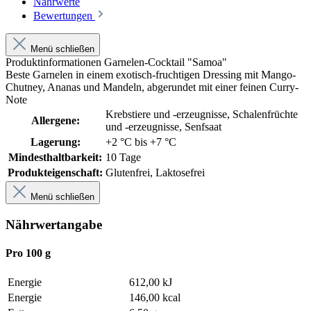
Nährwerte
Bewertungen
Menü schließen
Produktinformationen Garnelen-Cocktail "Samoa"
Beste Garnelen in einem exotisch-fruchtigen Dressing mit Mango-
Chutney, Ananas und Mandeln, abgerundet mit einer feinen Curry-
Note
Krebstiere und -erzeugnisse
, Schalenfrüchte
Allergene:
und -erzeugnisse
, Senfsaat
Lagerung:
+2 °C bis +7 °C
Mindesthaltbarkeit:
10 Tage
Produkteigenschaft:
Glutenfrei
, Laktosefrei
Menü schließen
Nährwertangabe
Pro 100 g
Energie
612,00 kJ
Energie
146,00 kcal