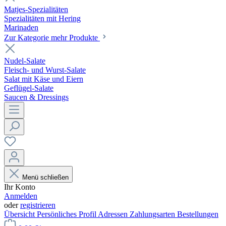
Matjes-Spezialitäten
Spezialitäten mit Hering
Marinaden
Zur Kategorie mehr Produkte
Nudel-Salate
Fleisch- und Wurst-Salate
Salat mit Käse und Eiern
Geflügel-Salate
Saucen & Dressings
Menü schließen
Ihr Konto
Anmelden
oder
registrieren
Übersicht
Persönliches Profil
Adressen
Zahlungsarten
Bestellungen