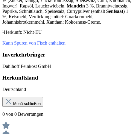
% [Zucker, Mango, Zuckerrohr-Essig, Speisesalz, Chili, Knoblauch,
Ingwer], Rapsöl, Lauchzwiebeln,
Mandeln
3 %, Branntweinessig,
Paprika, Schnittlauch, Speisesalz, Currypulver (enthält
Senfsaat
) 1
%, Reismehl, Verdickungsmittel: Guarkernmehl,
Johannisbrotkernmehl, Xanthan; Kokosnuss-Creme.
¹Herkunft: Nicht-EU
Kann Spuren von Fisch enthalten
Inverkehrbringer
Dahlhoff Feinkost GmbH
Herkunftsland
Deutschland
Menü schließen
0 von 0 Bewertungen